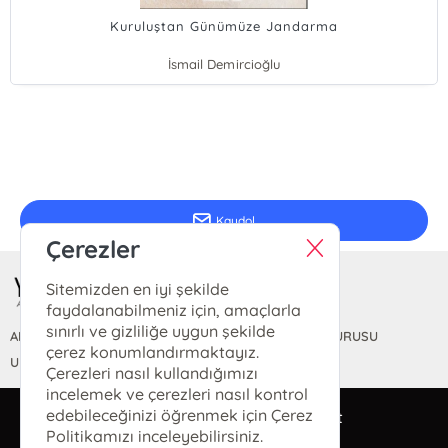
Kuruluştan Günümüze Jandarma
İsmail Demircioğlu
Ebru Demircioğlu
Onur Güven
Duygu Yılmaz
E-Bülten Kayıt
Güncel bilgiler için kayıt olunuz
Kaydol
Çerezler
Sitemizden en iyi şekilde
faydalanabilmeniz için, amaçlarla
sınırlı ve gizliliğe uygun şekilde
ANASAYFA
HAKKIMIZDA
FİYAT LİSTESİ
KİTAP BAŞVURUSU
çerez konumlandırmaktayız.
ULUSLARARASI YAYINEVİ BELGESİ
Çerezleri nasıl kullandığımızı
incelemek ve çerezleri nasıl kontrol
edebileceğinizi öğrenmek için Çerez
bilgi@yeditepeakademi.net
Politikamızı inceleyebilirsiniz.