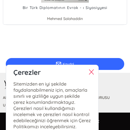
Bir Türk Diplomatının Evrak - ı Siyasiyyesi
Mehmed Salahaddin
E-Bülten Kayıt
Güncel bilgiler için kayıt olunuz
Kaydol
Çerezler
Sitemizden en iyi şekilde
faydalanabilmeniz için, amaçlarla
sınırlı ve gizliliğe uygun şekilde
ANASAYFA
HAKKIMIZDA
FİYAT LİSTESİ
KİTAP BAŞVURUSU
çerez konumlandırmaktayız.
ULUSLARARASI YAYINEVİ BELGESİ
Çerezleri nasıl kullandığımızı
incelemek ve çerezleri nasıl kontrol
edebileceğinizi öğrenmek için Çerez
bilgi@yeditepeakademi.net
Politikamızı inceleyebilirsiniz.