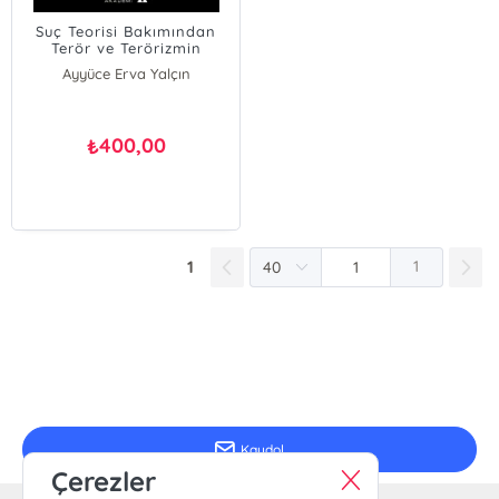
Suç Teorisi Bakımından
Terör ve Terörizmin
Finansmanı
Ayyüce Erva Yalçın
400,00
₺
1
1
E-Bülten Kayıt
Güncel bilgiler için kayıt olunuz
Kaydol
Çerezler