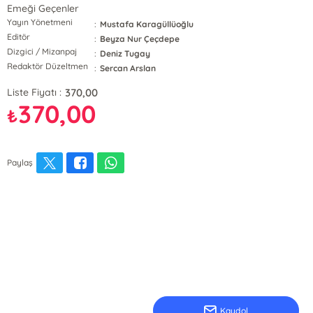
Emeği Geçenler
Yayın Yönetmeni
:
Mustafa Karagüllüoğlu
Editör
:
Beyza Nur Çeçdepe
Dizgici / Mizanpaj
:
Deniz Tugay
Redaktör Düzeltmen
:
Sercan Arslan
370,00
Liste Fiyatı :
370,00
₺
Paylaş
Kaydol