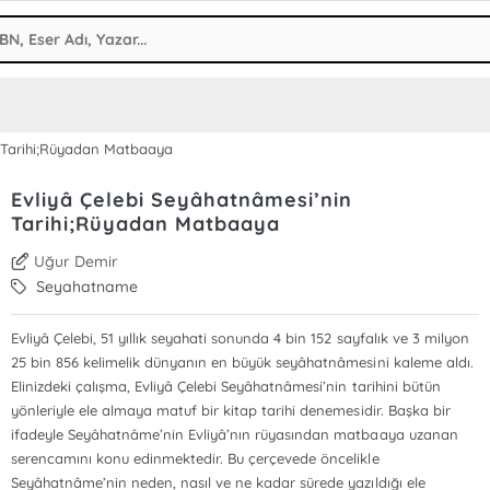
n Tarihi;Rüyadan Matbaaya
Evliyâ Çelebi Seyâhatnâmesi’nin
Tarihi;Rüyadan Matbaaya
Uğur Demir
Seyahatname
Evliyâ Çelebi, 51 yıllık seyahati sonunda 4 bin 152 sayfalık ve 3 milyon
25 bin 856 kelimelik dünyanın en büyük seyâhatnâmesini kaleme aldı.
Elinizdeki çalışma, Evliyâ Çelebi Seyâhatnâmesi’nin tarihini bütün
yönleriyle ele almaya matuf bir kitap tarihi denemesidir. Başka bir
ifadeyle Seyâhatnâme’nin Evliyâ’nın rüyasından matbaaya uzanan
serencamını konu edinmektedir. Bu çerçevede öncelikle
Seyâhatnâme’nin neden, nasıl ve ne kadar sürede yazıldığı ele