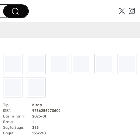
Tip
:
Kitap
ISBN
:
9786256270602
Basım Tarihi
:
2025-01
Baskı
:
1
Sayfa Sayısı
:
296
Boyut
:
135x210