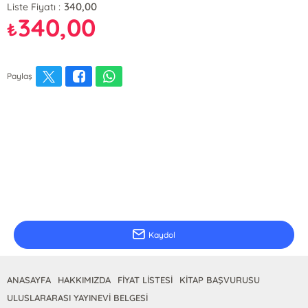
340,00
Liste Fiyatı :
340,00
₺
Paylaş
E-Bülten Kayıt
Güncel bilgiler için kayıt olunuz
Kaydol
ANASAYFA
HAKKIMIZDA
FİYAT LİSTESİ
KİTAP BAŞVURUSU
ULUSLARARASI YAYINEVİ BELGESİ