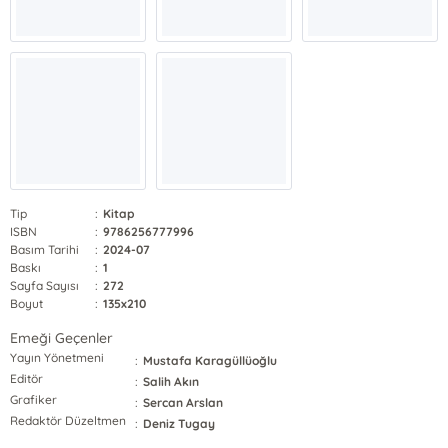
Tip
:
Kitap
ISBN
:
9786256777996
Basım Tarihi
:
2024-07
Baskı
:
1
Sayfa Sayısı
:
272
Boyut
:
135x210
Emeği Geçenler
Yayın Yönetmeni
:
Mustafa Karagüllüoğlu
Editör
:
Salih Akın
Grafiker
:
Sercan Arslan
Redaktör Düzeltmen
:
Deniz Tugay