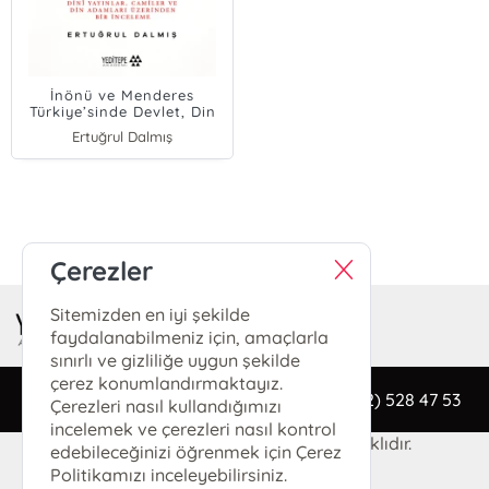
İnönü ve Menderes
Türkiye’sinde Devlet, Din
ve Toplum;Dini Yayınlar,
Ertuğrul Dalmış
Camiler ve Din Adamları
Üzerinden Bir İnceleme
E-Bülten Kayıt
Güncel bilgiler için kayıt olunuz
Çerezler
Sitemizden en iyi şekilde
faydalanabilmeniz için, amaçlarla
sınırlı ve gizliliğe uygun şekilde
çerez konumlandırmaktayız.
bilgi@yeditepeakademi.net
(0212) 528 47 53
Çerezleri nasıl kullandığımızı
incelemek ve çerezleri nasıl kontrol
© 2024 YEDİTEPE AKADEMİ Tüm Hakları Saklıdır.
edebileceğinizi öğrenmek için Çerez
Politikamızı inceleyebilirsiniz.