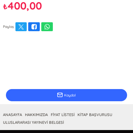
400,00
₺
Paylaş
E-Bülten Kayıt
Güncel bilgiler için kayıt olunuz
Kaydol
ANASAYFA
HAKKIMIZDA
FİYAT LİSTESİ
KİTAP BAŞVURUSU
ULUSLARARASI YAYINEVİ BELGESİ