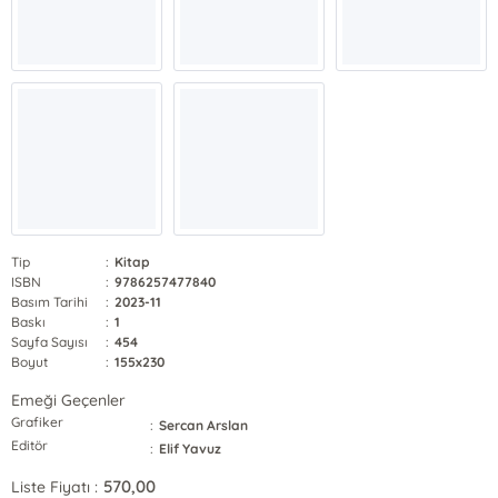
Tip
:
Kitap
ISBN
:
9786257477840
Basım Tarihi
:
2023-11
Baskı
:
1
Sayfa Sayısı
:
454
Boyut
:
155x230
Emeği Geçenler
Grafiker
:
Sercan Arslan
Editör
:
Elif Yavuz
570,00
Liste Fiyatı :