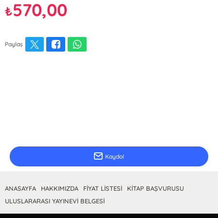
570,00
₺
Paylaş
E-Bülten Kayıt
Güncel bilgiler için kayıt olunuz
Kaydol
ANASAYFA
HAKKIMIZDA
FİYAT LİSTESİ
KİTAP BAŞVURUSU
ULUSLARARASI YAYINEVİ BELGESİ