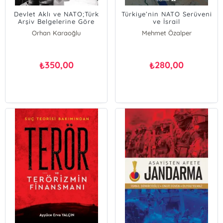
Devlet Aklı ve NATO;Türk
Türkiye’nin NATO Serüveni
Arşiv Belgelerine Göre
ve İsrail
Türkiye’nin NATO’ya Girişi
Orhan Karaoğlu
Mehmet Özalper
350,00
280,00
₺
₺