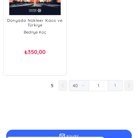
Dünyada Nükleer Kaos ve
Türkiye
Bedriye Koç
350,00
₺
5
1
E-Bülten Kayıt
Güncel bilgiler için kayıt olunuz
Kaydol