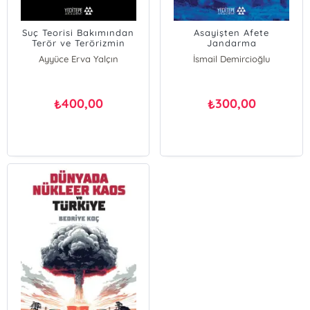
Suç Teorisi Bakımından
Asayişten Afete
Terör ve Terörizmin
Jandarma
Finansmanı
Ayyüce Erva Yalçın
İsmail Demircioğlu
Onur Güven
Duygu Yılmaz
400,00
300,00
₺
₺