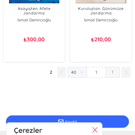
Asayişten Afete
Kuruluştan Günümüze
Jandarma
Jandarma
İsmail Demircioğlu
İsmail Demircioğlu
Onur Güven
Ebru Demircioğlu
Duygu Yılmaz
Onur Güven
Duygu Yılmaz
300,00
210,00
₺
₺
2
1
E-Bülten Kayıt
Güncel bilgiler için kayıt olunuz
Kaydol
Çerezler