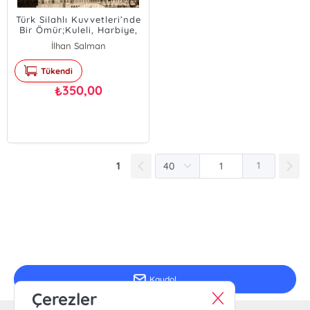
Türk Silahlı Kuvvetleri’nde
Bir Ömür;Kuleli, Harbiye,
Kore, Kıbrıs ve Türk
İlhan Salman
Mukavemet Teşkilatı -
Hatıralarım
Tükendi
350,00
₺
1
1
E-Bülten Kayıt
Güncel bilgiler için kayıt olunuz
Kaydol
Çerezler