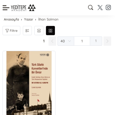
Anasayfa
Yazar
İlhan Salman
Filtre
1
1