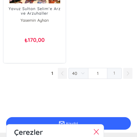
Yavuz Sultan Selim'e Arz
ve Arzuhaller
Yasemin Ayhan
170,00
₺
1
1
E-Bülten Kayıt
Güncel bilgiler için kayıt olunuz
Kaydol
Çerezler