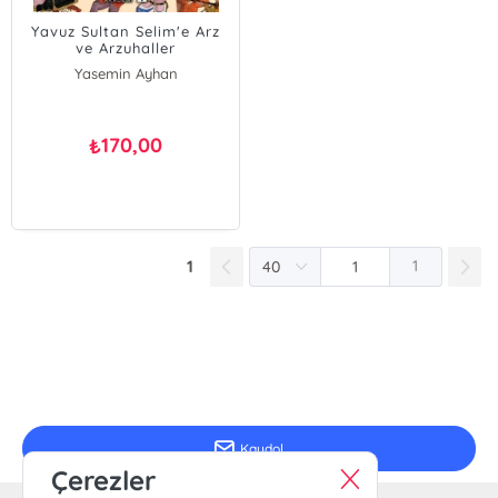
Yavuz Sultan Selim'e Arz
ve Arzuhaller
Yasemin Ayhan
170,00
₺
1
1
E-Bülten Kayıt
Güncel bilgiler için kayıt olunuz
Kaydol
Çerezler