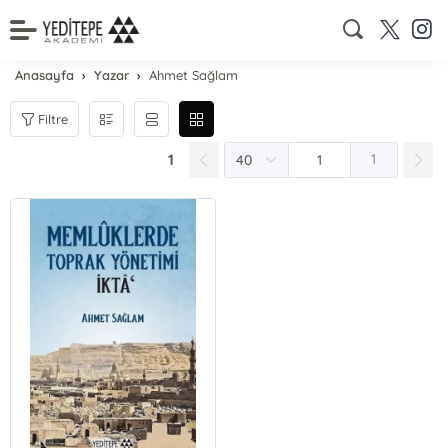
Anasayfa
Yazar
Ahmet Sağlam
Filtre
1
1