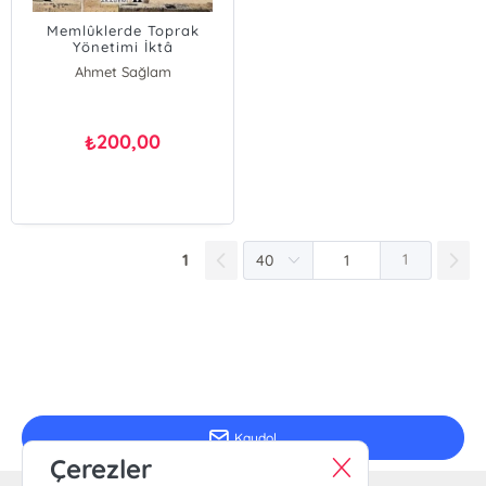
Memlûklerde Toprak
Yönetimi İktâ
Ahmet Sağlam
200,00
₺
1
1
E-Bülten Kayıt
Güncel bilgiler için kayıt olunuz
Kaydol
Çerezler