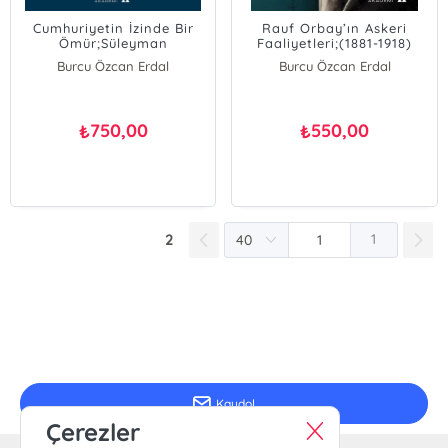
Cumhuriyetin İzinde Bir
Rauf Orbay’ın Askeri
Ömür;Süleyman
Faaliyetleri;(1881-1918)
Beyoğlu’na Armağan
Burcu Özcan Erdal
Burcu Özcan Erdal
Ö. Kürşad Karacagil
750,00
550,00
₺
₺
2
1
E-Bülten Kayıt
Güncel bilgiler için kayıt olunuz
Kaydol
Çerezler