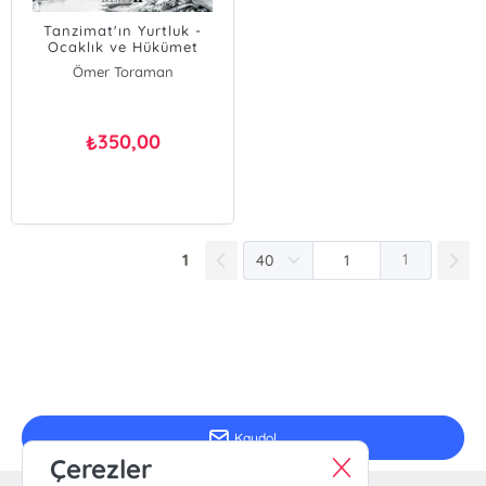
Tanzimat'ın Yurtluk -
Ocaklık ve Hükümet
Sancaklarda Uygulanması
Ömer Toraman
350,00
₺
1
1
E-Bülten Kayıt
Güncel bilgiler için kayıt olunuz
Kaydol
Çerezler