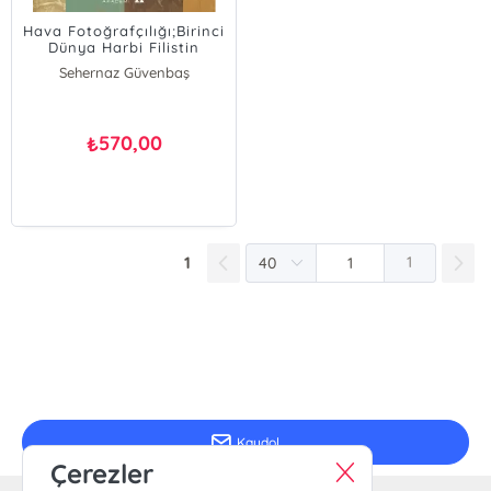
Hava Fotoğrafçılığı;Birinci
Dünya Harbi Filistin
Cephesi ve İstiklal Harbi
Sehernaz Güvenbaş
Batı Cephesi
570,00
₺
1
1
E-Bülten Kayıt
Güncel bilgiler için kayıt olunuz
Kaydol
Çerezler